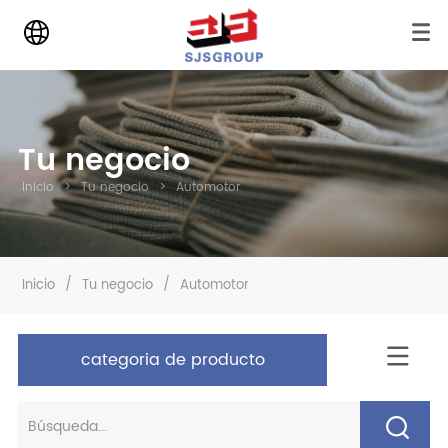
Tu negocio
Inicio
>
Tu negocio
>
Automotor
Inicio
/
Tu negocio
/
Automotor
categoria de producto