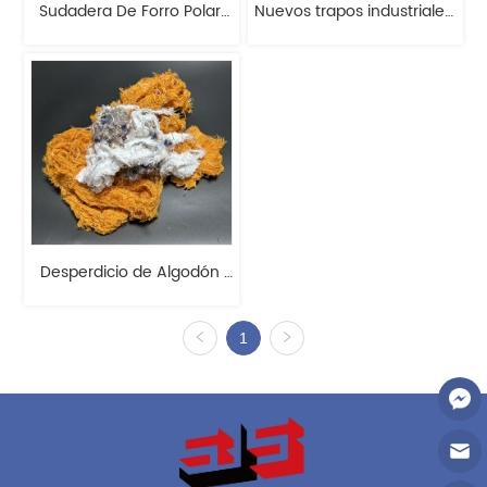
Sudadera De Forro Polar 
Nuevos trapos industriales 
De Colores
de colores oscuros de 
tamaño regular 
Desperdicio de Algodón 
10S Coloreado 
1