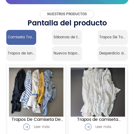
NUESTROS PRODUCTOS
Pantalla del producto
Camiseta Trapos De Punto
Sábanas de trapos (lino)
Trapos De Toalla De Rizo
Trapos de lana cortavientos
Nuevos trapos de algodón
Desperdicio de algodón
Trapos De Camiseta De
Trapos de camiseta
Colores De Grado A
blanca de grado A
Leer más
Leer más