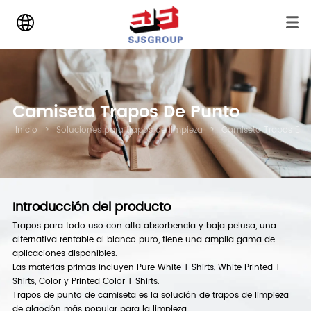
Camiseta Trapos De Punto
Inicio
>
Soluciones para trapos de limpieza
>
Camiseta Trapos De 
Introducción del producto
Trapos para todo uso con alta absorbencia y baja pelusa, una
alternativa rentable al blanco puro, tiene una amplia gama de
aplicaciones disponibles.
Las materias primas incluyen Pure White T Shirts, White Printed T
Shirts, Color y Printed Color T Shirts.
Trapos de punto de camiseta es la solución de trapos de limpieza
de algodón más popular para la limpieza.