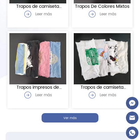
Trapos de camiseta
Trapos De Colores Mixtos
mezclados de colores
Leer más
Leer más
claros
Trapos impresos de
Trapos de camiseta
colores mezclados
blanca estampada
Leer más
Leer más
Ver más