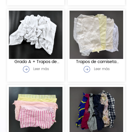
Grado A + Trapos de
Trapos de camiseta
camiseta blanca
blanca de grado B
Leer más
Leer más