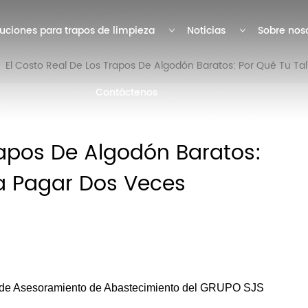
uciones para trapos de limpieza
Noticias
Sobre nos
El Costo Real De Los Trapos De Algodón Baratos: Por Qué Tu Tal
Contáctenos
rapos De Algodón Baratos:
ía Pagar Dos Veces