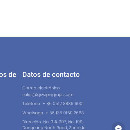
os de
Datos de contacto
Correo electrónico:
sales@sjswipingrags.com
Teléfono: + 86 0512 8889 6001
Whatsapp: + 86 136 0160 2668
Dirección: No. 3 # 207, No. 109,
Dongcang North Road, Zona de