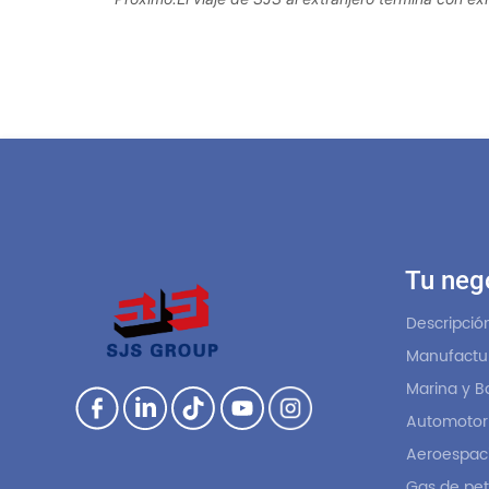
Tu neg
Descripción
Manufactur
Marina y B
Automotor
Aeroespaci
Gas de pet