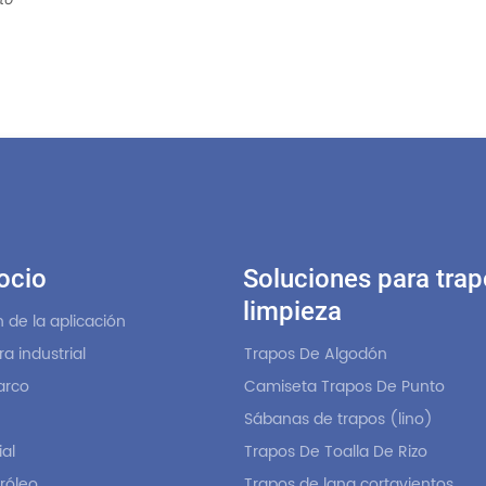
ocio
Soluciones para trap
limpieza
 de la aplicación
a industrial
Trapos De Algodón
arco
Camiseta Trapos De Punto
Sábanas de trapos (lino)
al
Trapos De Toalla De Rizo
róleo
Trapos de lana cortavientos