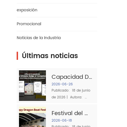
exposición
Promocional
Noticias de la Industria
▎
Últimas noticias
Capacidad De 
Producción Y 
2026-06-26
Publicado:  18 de junio 
Certificaciones:
de 2026 |  Autora:  
 Lo Que Hace 
Equipo de Calidad del 
Que Sea Un 
GRUPO SJS Al obtener  
Festival del 
Proveedor De 
Trapos de algodón Para 
Bote del 
2026-06-18
la limpieza industrial, dos 
Publicado:  18 de junio 