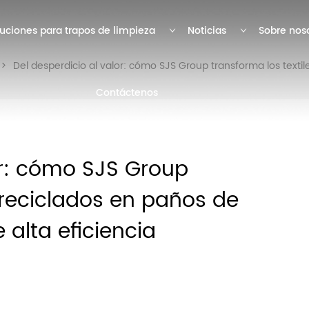
uciones para trapos de limpieza
Noticias
Sobre nos
>
Del desperdicio al valor: cómo SJS Group transforma los textil
Contáctenos
or: cómo SJS Group
s reciclados en paños de
 alta eficiencia