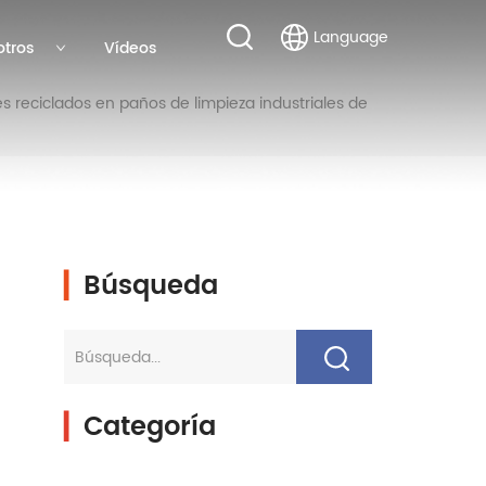
Language
otros
Vídeos
es reciclados en paños de limpieza industriales de
▎
Búsqueda
▎
Categoría