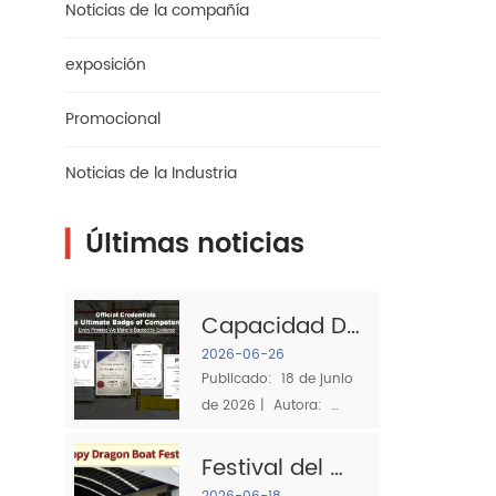
Noticias de la compañía
exposición
Promocional
Noticias de la Industria
▎
Últimas noticias
Capacidad De 
Producción Y 
2026-06-26
Publicado:  18 de junio 
Certificaciones:
de 2026 |  Autora:  
 Lo Que Hace 
Equipo de Calidad del 
Que Sea Un 
GRUPO SJS Al obtener  
Festival del 
Proveedor De 
Trapos de algodón Para 