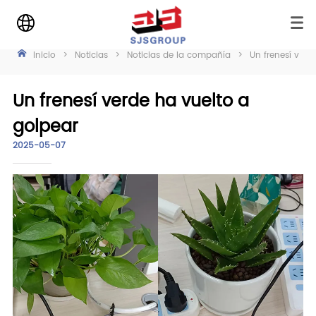
Inicio
>
Noticias
>
Noticias de la compañía
>
Un frenesí verd
Un frenesí verde ha vuelto a
golpear
2025-05-07